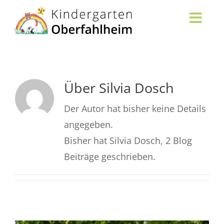
Zum
Inhalt
Toggl
springen
Navig
Startseite
Infos
Über
Silvia Dosch
Der Autor hat bisher keine Details
Jobs
angegeben.
Kontakt
Bisher hat Silvia Dosch, 2 Blog
Beiträge geschrieben.