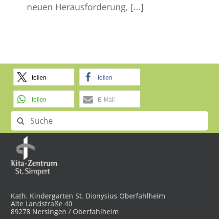
neuen Herausforderung, [...]
teilen
teilen
teilen
E-Mail
Suche
nach:
Kath. Kindergarten St. Dionysius Oberfahlheim
Alte Landstraße 40
89278 Nersingen / Oberfahlheim